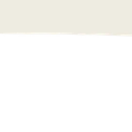
Sprekers die je niet 
mag missen
Michiel Elijzen en Jules van 
Dal
Fanbase
Deze twee voormalig profsporters (wielrennen 