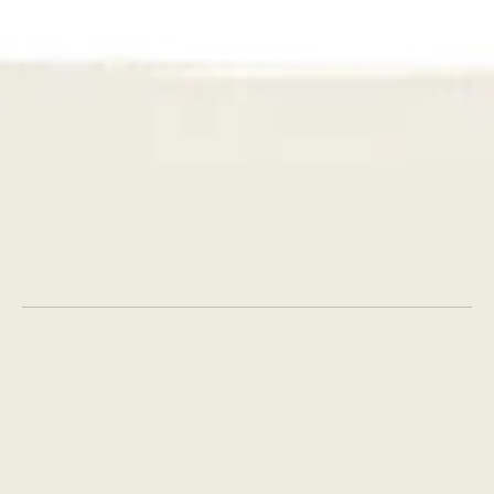
webshops met productselectie, creator affiliate, 
webshopintegratie en Sell Across Europe.
Lees meer
Contacteer ons
AI
Strategie
Creatie