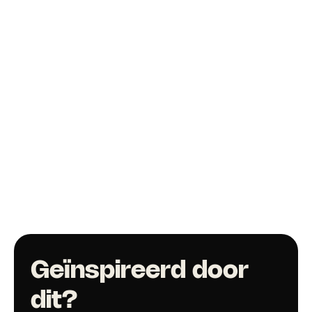
Lagere CPL:
 CPL daalde met tot 75%.
Geïnspireerd door 