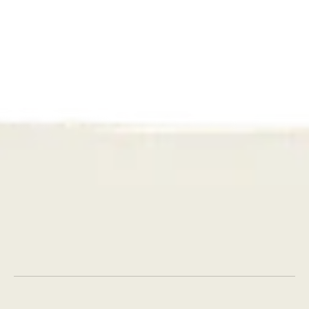
Odettes Lunettes
AI virtueel passen: van pixel tot 
pasvorm
Contacteer ons