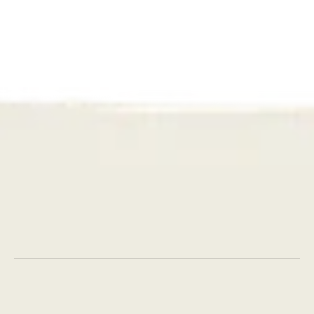
Hulphond
Een bekroonde omslag: hoe we het 
verhaal van Hulphond Nederland 
transformeerden
Contacteer ons